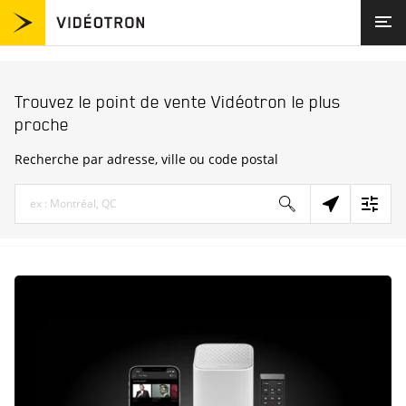
Passer au contenu
Visitez videotron.com
Retour à la navigation
Trouvez le point de vente Vidéotron le plus
proche
Recherche par adresse, ville ou code postal
Ville, province, code postal ou ville et pays
Rechercher
Géolocalisat
Filtre