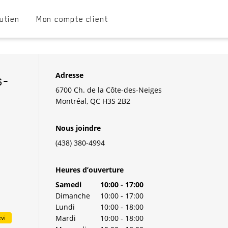
utien
Mon compte client
Adresse
s-
6700 Ch. de la Côte-des-Neiges
Montréal
,
QC
H3S 2B2
Nous joindre
(438) 380-4994
NEW TAB
Heures d’ouverture
Jour de la semaine
Heures
Samedi
10:00
-
17:00
Dimanche
10:00
-
17:00
Lundi
10:00
-
18:00
vi
Mardi
10:00
-
18:00