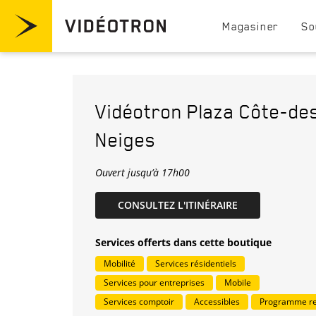
Passer au contenu
Visitez videotron.com
Magasiner
So
Retour à la navigation
Vidéotron
Plaza Côte-de
Neiges
Ouvert jusqu’à
17h00
LINK OPENS IN 
CONSULTEZ L'ITINÉRAIRE
Services offerts dans cette boutique
Mobilité
Services résidentiels
Services pour entreprises
Mobile
Services comptoir
Accessibles
Programme re