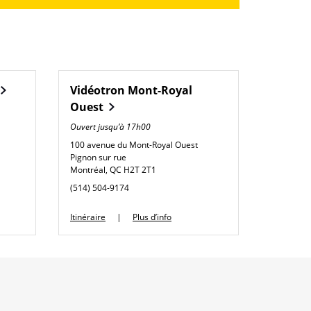
Vidéotron
Mont-Royal
Ouest
Ouvert jusqu’à
17h00
100 avenue du Mont-Royal Ouest
Pignon sur rue
Montréal
,
QC
H2T 2T1
phone
(514) 504-9174
Link Opens in New Tab
Itinéraire
Plus d’info