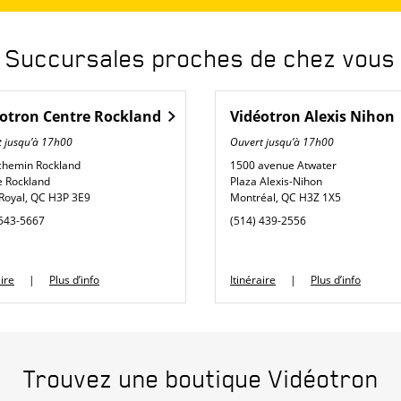
Succursales proches de chez vous
éotron
Centre Rockland
Vidéotron
Alexis Nihon
 jusqu’à
17h00
Ouvert jusqu’à
17h00
chemin Rockland
1500 avenue Atwater
e Rockland
Plaza Alexis-Nihon
Royal
,
QC
H3P 3E9
Montréal
,
QC
H3Z 1X5
phone
 543-5667
(514) 439-2556
Link Opens in New Tab
Link Opens in New Tab
aire
Plus d’info
Itinéraire
Plus d’info
Trouvez une boutique Vidéotron