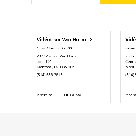
Vidéotron
Van Horne
Vid
Ouvert jusqu’à
17h00
Ouvert
2873 Avenue Van Horne
2305 
local 101
Centr
Montréal
,
QC
H3S 1P6
Mont-
phone
phone
(514) 658-3815
(514)
Link Opens in New Tab
Itinéraire
Plus d’info
Itinér