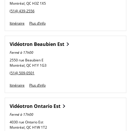
Montréal
,
QC
H3Z 1X5
phone
(514) 439-2556
Link Opens in New Tab
Itinéraire
Plus d’info
Vidéotron
Beaubien Est
Fermé à
17h00
2550 rue Beaubien E
Montréal
,
QC
H1Y 1G3
phone
(514) 509-0501
Link Opens in New Tab
Itinéraire
Plus d’info
Vidéotron
Ontario Est
Fermé à
17h00
4030 rue Ontario Est
Montréal
,
QC
H1W 1T2