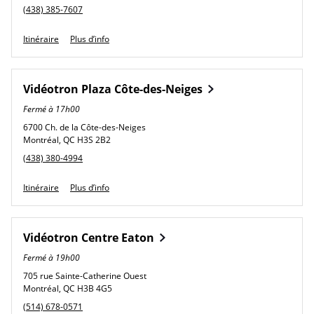
phone
(438) 385-7607
Link Opens in New Tab
Itinéraire
Plus d’info
Vidéotron
Plaza Côte-des-Neiges
Fermé à
17h00
6700 Ch. de la Côte-des-Neiges
Montréal
,
QC
H3S 2B2
phone
(438) 380-4994
Link Opens in New Tab
Itinéraire
Plus d’info
Vidéotron
Centre Eaton
Fermé à
19h00
705 rue Sainte-Catherine Ouest
Montréal
,
QC
H3B 4G5
phone
(514) 678-0571