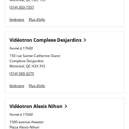
phone
(514) 303-7357
Link Opens in New Tab
Itinéraire
Plus d’info
Vidéotron
Complexe Desjardins
Fermé à
17h00
150 rue Sainte-Catherine Ouest
Complexe Desjardins
Montréal
,
QC
H2X 3Y2
phone
(514) 509-3275
Link Opens in New Tab
Itinéraire
Plus d’info
Vidéotron
Alexis Nihon
Fermé à
17h00
1500 avenue Atwater
Plaza Alexis-Nihon