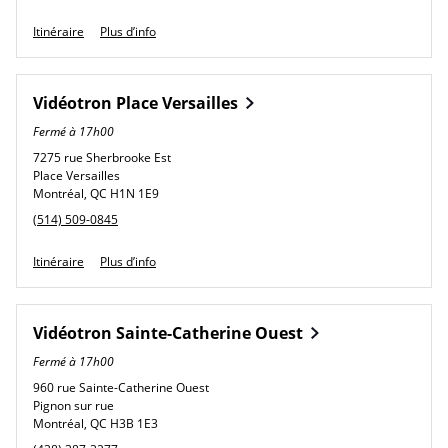
Link Opens in New Tab
Itinéraire
Plus d’info
Vidéotron
Place Versailles
Fermé à
17h00
7275 rue Sherbrooke Est
Place Versailles
Montréal
,
QC
H1N 1E9
phone
(514) 509-0845
Link Opens in New Tab
Itinéraire
Plus d’info
Vidéotron
Sainte-Catherine Ouest
Fermé à
17h00
960 rue Sainte-Catherine Ouest
Pignon sur rue
Montréal
,
QC
H3B 1E3