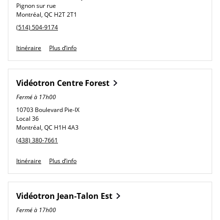
Pignon sur rue
Montréal
,
QC
H2T 2T1
phone
(514) 504-9174
Link Opens in New Tab
Itinéraire
Plus d’info
Vidéotron
Centre Forest
Fermé à
17h00
10703 Boulevard Pie-IX
Local 36
Montréal
,
QC
H1H 4A3
phone
(438) 380-7661
Link Opens in New Tab
Itinéraire
Plus d’info
Vidéotron
Jean-Talon Est
Fermé à
17h00