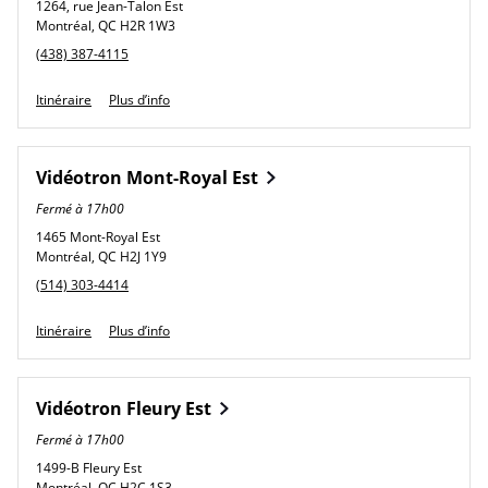
1264, rue Jean-Talon Est
Montréal
,
QC
H2R 1W3
phone
(438) 387-4115
Link Opens in New Tab
Itinéraire
Plus d’info
Vidéotron
Mont-Royal Est
Fermé à
17h00
1465 Mont-Royal Est
Montréal
,
QC
H2J 1Y9
phone
(514) 303-4414
Link Opens in New Tab
Itinéraire
Plus d’info
Vidéotron
Fleury Est
Fermé à
17h00
1499-B Fleury Est
Montréal
,
QC
H2C 1S3