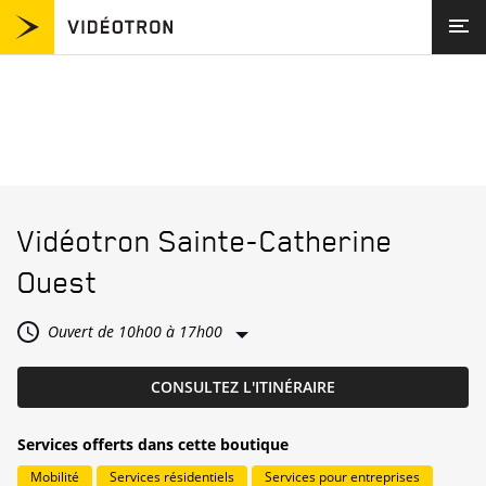
Passer au contenu
Visitez videotron.com
Trouver un magasin
Retour à la navigation
Vidéotron
Sainte-Catherine
Ouest
Ouvert de
10h00
à
17h00
LINK OPENS IN NEW
CONSULTEZ L'ITINÉRAIRE
Services offerts dans cette boutique
Mobilité
Services résidentiels
Services pour entreprises