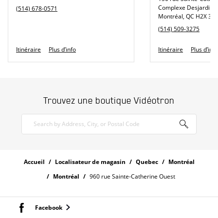
Complexe Desjardins
phone
(514) 678-0571
Montréal
,
QC
H2X 3Y
phone
(514) 509-3275
Link Opens in New Tab
Link Opens i
Itinéraire
Plus d’info
Itinéraire
Plus d’info
Trouvez une boutique Vidéotron
Search by Address, City, or Postal Code
Rechercher
Accueil
Localisateur de magasin
Quebec
Montréal
Montréal
960 rue Sainte-Catherine Ouest
Facebook
Link Opens in New Tab