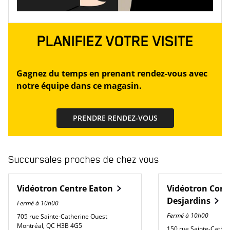
PLANIFIEZ VOTRE VISITE
Gagnez du temps en prenant rendez-vous avec
notre équipe dans ce magasin.
PRENDRE RENDEZ-VOUS
Succursales proches de chez vous
Vidéotron
Centre Eaton
Vidéotron
Comp
Desjardins
Fermé à
10h00
Fermé à
10h00
705 rue Sainte-Catherine Ouest
Montréal
,
QC
H3B 4G5
150 rue Sainte-Cathe